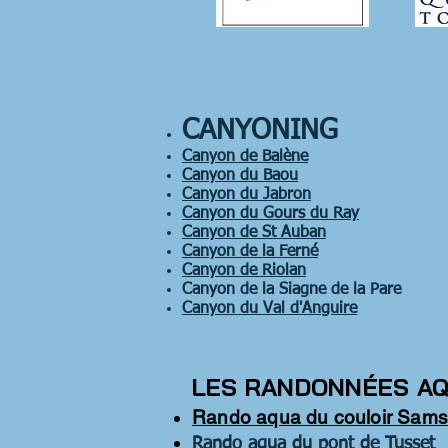
CANYONING
Canyon de Balène
Canyon du Baou
Canyon du Jabron
Canyon du Gours du Ray
Canyon de St Auban
Canyon de la Ferné
Canyon de Riolan
Canyon de la Siagne de la Pare
Canyon du Val d'Anguire
LES RANDONNÉES A
Rando aqua du couloir Sam
Rando aqua du pont de Tusset