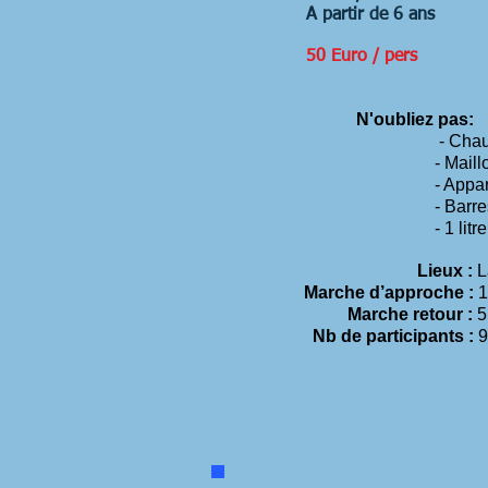
A partir de 6 ans
50 Euro / pers
N'oubliez pas:
- Chaussures d
- Maillot et ser
- Appareil pho
- Barres de c
- 1 litre d'eau
Lieux :
L
Marche d’approche :
1
Marche retour :
5
Nb de participants :
9