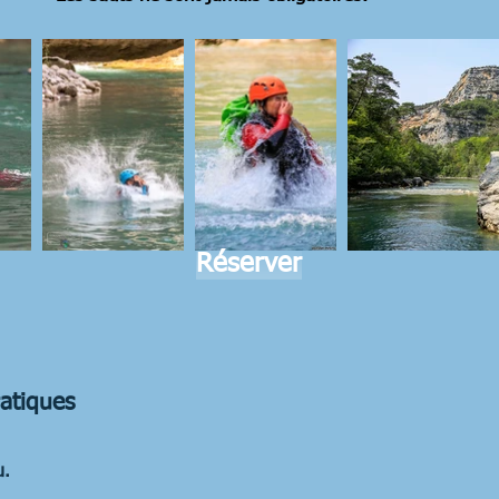
Réserver
ratiques
u.