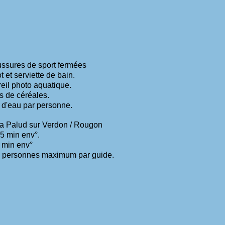
e sport fermées
viette de bain.
to aquatique.
éréales.
 par personne.
a Palud sur Verdon / Rougon
5 min env°.
 min env°
 personnes maximum par guide.