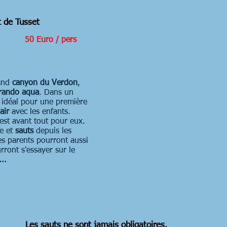
 de Tusset
50 Euro / pers
and
canyon du Verdon
,
rando aqua
. Dans un
t idéal pour une première
air
avec les enfants.
é est avant tout pour eux.
re et
sauts
depuis les
es parents pourront aussi
rront s'essayer sur le
..
Les sauts ne sont jamais obligatoires.