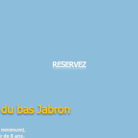
RESERVEZ
 du bas Jabron
minimum),
 ans,