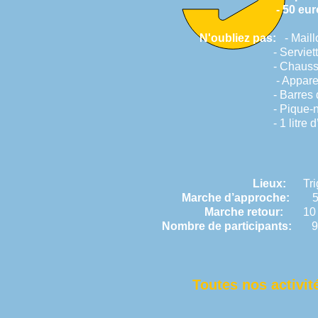
- 50 euro /pe
N'oubliez pas:
- Maillo
- Serviette de b
- Chaussures de spo
- Appareil photo aq
- Barres de céréale
- Pique-niq
- 1 litre d’eau par 
Lieux:
Trig
Marche d’approche:
5 m
Marche retour:
10 m
Nombre de participants:
9 p
Toutes nos activi