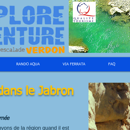
RANDO AQUA
VIA FERRATA
FAQ
 dans
le Jabron
rnée
yons de la région quand il est