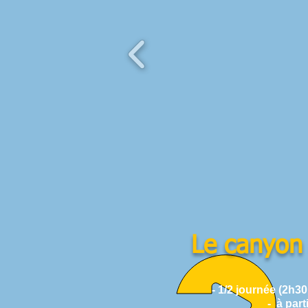
Le canyon
- 1/2 journée (2h30 
- à partir de 8