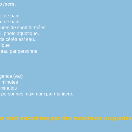
rs,
t de bain.
ain.
rt fermées
uatique.
s/ eau.
ue
personne.
ance (var)
inutes
inutes
ersonnes maximum par moniteur.
tés sont encadrées par des moniteurs ou guides