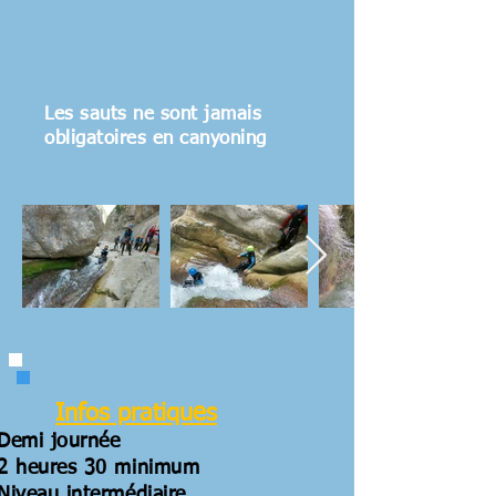
Les sauts ne sont jamais
obligatoires en canyoning
Infos pratiques
Demi journée
2 heures 30 minimum
Niveau intermédiaire