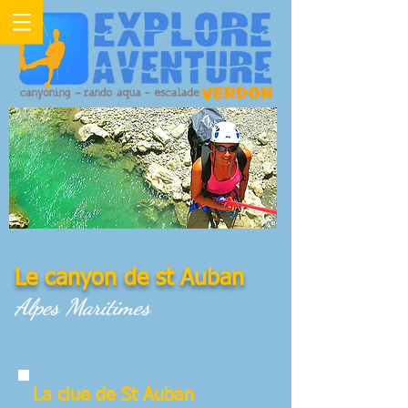
Le canyon de st Auban
Alpes Maritimes
La clue de St Auban