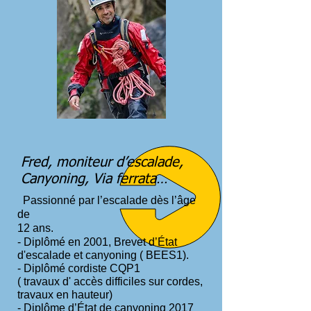
Fred, moniteur d’escalade,
Canyoning, Via ferrata…
Passionné par l’escalade dès l’âge
de
12 ans.
- Diplômé en 2001, Brevet d’État
d'escalade et canyoning ( BEES1).
- Diplômé cordiste CQP1
( travaux d' accès difficiles sur cordes,
travaux en hauteur)
- Diplôme d’État de canyoning 2017