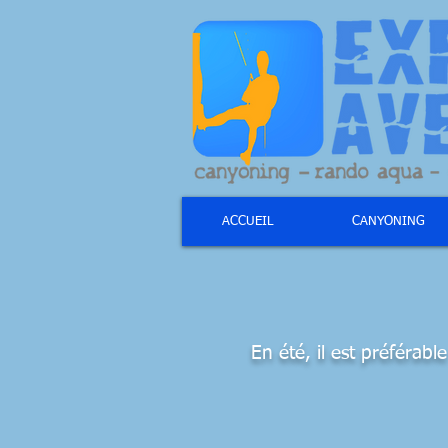
ACCUEIL
CANYONING
En été, il est préférab