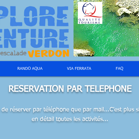
RANDO AQUA
VIA FERRATA
FAQ
RESERVATION PAR TELEPHONE
le de réserver par téléphone que par mail...C’est plus 
en détail toutes les activités...