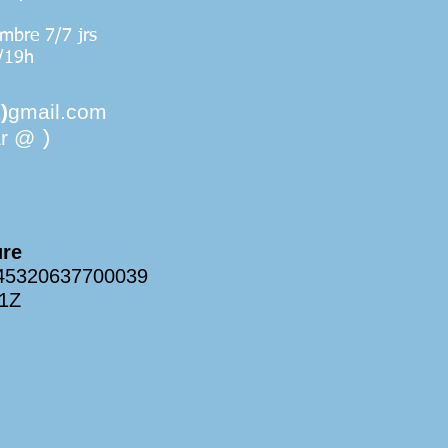
mbre 7/7 jrs
/19h
)
gmail.com
ar @
)
ure
5320637700039
1Z