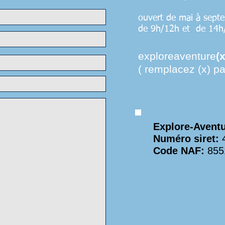
ouvert de mai à septe
de 9h/12h et de 14h
exploreaventure
(x
( remplacez (x) p
Explore-Avent
Numéro siret:
4
Code NAF:
855