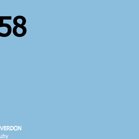
 58
 VERDON
uby