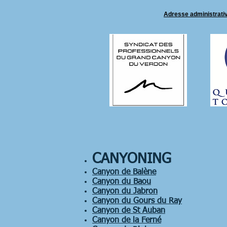
Adresse administrati
CANYONING
Canyon de Balène
Canyon du Baou
Canyon du Jabron
Canyon du Gours du Ray
Canyon de St Auban
Canyon de la Ferné